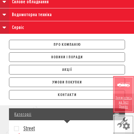
Силове обладнання
Водомоторна техніка
Сервіс
ПРО КОМПАНІЮ
НОВИНИ І ПОРАДИ
АКЦІЇ
УМОВИ ПОКУПКИ
АВТОМОБІЛІ
КОНТАКТИ
Записатись
ЛІЗИНГ
на Тест
Драйв
КРЕДИТ
Категорії
СТРАХУВАННЯ
КОРПОРАТИВНИМ КЛІЄНТАМ
Street
МОТОЦИКЛИ