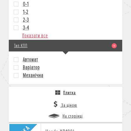
0-1
1-2
2-3
3-4
Показати все
Тип КПП
Автомат
Варіатор
Механічна
Плитка
За ціною
На сторінці