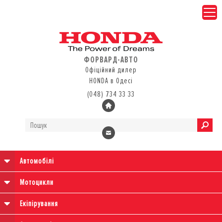
ФОРВАРД-АВТО
Офіційний дилер
HONDA в Одесі
(048) 734 33 33
Автомобілі
Мотоцикли
Екіпірування