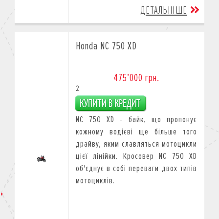
ДЕТАЛЬНІШЕ
Honda NC 750 XD
475’000 грн.
2
NC 750 XD - байк, що пропонує
кожному водієві ще більше того
драйву, яким славляться мотоцикли
цієї лінійки. Кросовер NC 750 XD
об'єднує в собі переваги двох типів
мотоциклів.