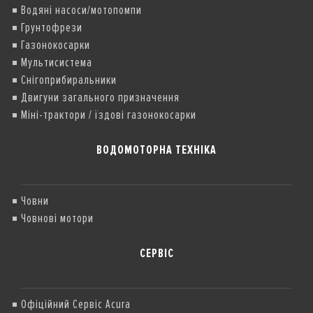
Водяні насоси/мотопомпи
Грунтофрези
Газонокосарки
Мультисистема
Снігоприбиральники
Двигуни загального призначення
Міні-трактори / їздові газонокосарки
ВОДОМОТОРНА ТЕХНІКА
Човни
Човнові мотори
СЕРВІС
Офіційний Сервіс Acura