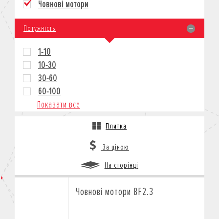
Човнові мотори
КРЕДИТ
СТРАХУВАННЯ
Потужність
КОРПОРАТИВНИМ КЛІЄНТАМ
1-10
10-30
30-60
60-100
Показати все
Плитка
За ціною
На сторінці
Човнові мотори BF2.3