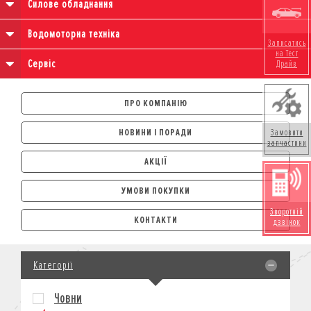
Силове обладнання
Водомоторна техніка
Записатись
на Тест
Сервіс
Драйв
ПРО КОМПАНІЮ
НОВИНИ І ПОРАДИ
Замовити
запчастини
АКЦІЇ
УМОВИ ПОКУПКИ
АВТОМОБІЛІ
Зворотній
КОНТАКТИ
дзвінок
ЛІЗИНГ
КРЕДИТ
Категорії
СТРАХУВАННЯ
КОРПОРАТИВНИМ КЛІЄНТАМ
Човни
МОТОЦИКЛИ