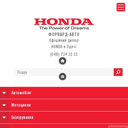
ФОРВАРД-АВТО
Офіційний дилер
HONDA в Одесі
(048) 734 33 33
Автомобілі
Мотоцикли
Екіпірування