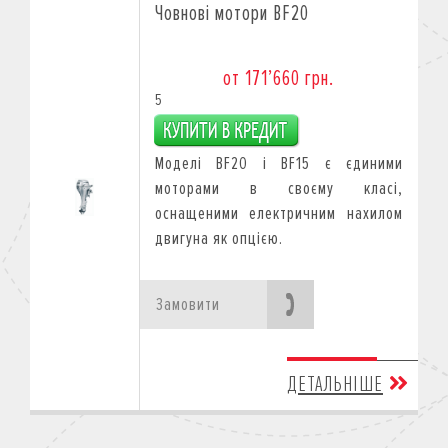
Човнові мотори BF20
от 171’660 грн.
5
Моделі BF20 і BF15 є єдиними
моторами в своєму класі,
оснащеними електричним нахилом
двигуна як опцією.
Замовити
ДЕТАЛЬНІШЕ