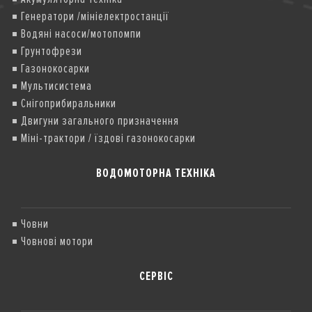
Генератори /мініелектростанції
Водяні насоси/мотопомпи
Грунтофрези
Газонокосарки
Мультисистема
Снігоприбиральники
Двигуни загального призначення
Міні-трактори / їздові газонокосарки
ВОДОМОТОРНА ТЕХНІКА
Човни
Човнові мотори
СЕРВІС