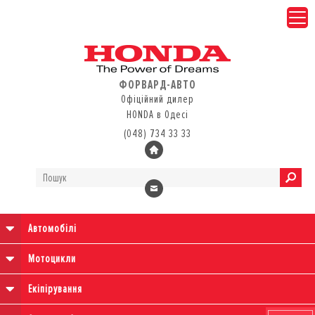
ФОРВАРД-АВТО
Офіційний дилер
HONDA в Одесі
(048) 734 33 33
Автомобілі
Мотоцикли
Екіпірування