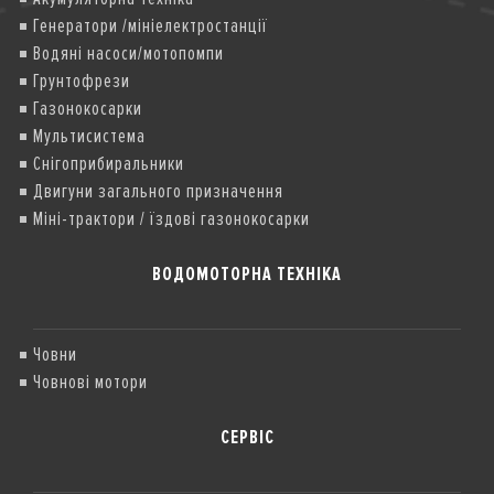
Генератори /мініелектростанції
Водяні насоси/мотопомпи
Грунтофрези
Газонокосарки
Мультисистема
Снігоприбиральники
Двигуни загального призначення
Міні-трактори / їздові газонокосарки
ВОДОМОТОРНА ТЕХНІКА
Човни
Човнові мотори
СЕРВІС