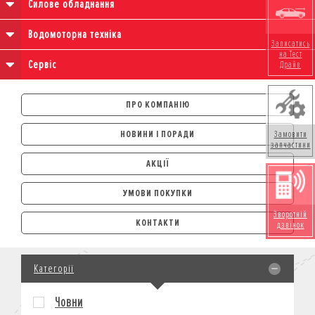
Силове обладнання
Водомоторна техніка
Записатись
на Тест
Сервіс
Драйв
ПРО КОМПАНІЮ
НОВИНИ І ПОРАДИ
Замовити
запчастини
АКЦІЇ
УМОВИ ПОКУПКИ
АВТОМОБІЛІ
Зворотній
КОНТАКТИ
дзвінок
ЛІЗИНГ
КРЕДИТ
Категорії
СТРАХУВАННЯ
КОРПОРАТИВНИМ КЛІЄНТАМ
Човни
МОТОЦИКЛИ