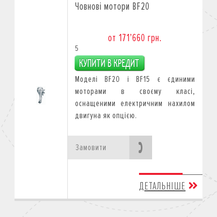
Човнові мотори BF20
от 171’660 грн.
5
Моделі BF20 і BF15 є єдиними
моторами в своєму класі,
оснащеними електричним нахилом
двигуна як опцією.
Замовити
ДЕТАЛЬНІШЕ