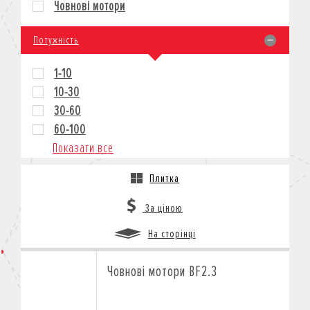
Човнові мотори
КРЕДИТ
СТРАХУВАННЯ
Потужність
КОРПОРАТИВНИМ КЛІЄНТАМ
1-10
10-30
30-60
60-100
Показати все
Плитка
За ціною
На сторінці
Човнові мотори BF2.3