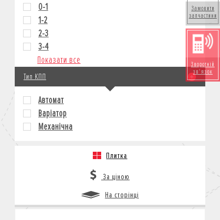
0-1
Замовити
запчастини
1-2
2-3
3-4
Показати все
Зворотній
зв'язок
Тип КПП
Автомат
Варіатор
Механічна
Плитка
За ціною
На сторінці