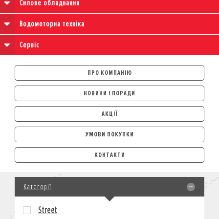
Силове обладнання
Водомоторна техніка
Сервіс
ПРО КОМПАНІЮ
НОВИНИ І ПОРАДИ
АКЦІЇ
УМОВИ ПОКУПКИ
АВТОМОБІЛІ
КОНТАКТИ
ЛІЗИНГ
КРЕДИТ
Категорії
СТРАХУВАННЯ
КОРПОРАТИВНИМ КЛІЄНТАМ
Street
МОТОЦИКЛИ