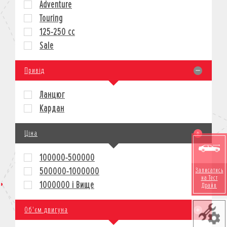
Adventure
КРЕДИТ
Touring
СТРАХУВАННЯ
125-250 cc
КОРПОРАТИВНИМ КЛІЄНТАМ
Sale
Привід
Ланцюг
Кардан
Ціна
100000-500000
500000-1000000
Записатись
на Тест
1000000 і Вище
Драйв
Об'єм двигуна