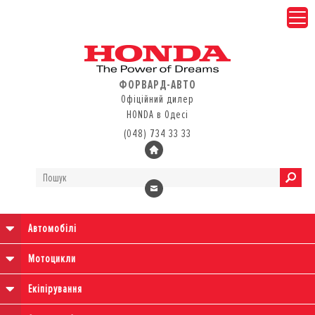
ФОРВАРД-АВТО
Офіційний дилер
HONDA в Одесі
(048) 734 33 33
Автомобілі
Мотоцикли
Екіпірування