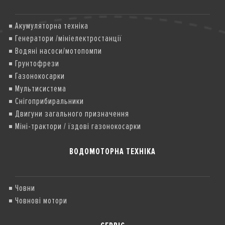
Акумуляторна техніка
Генератори /мініелектростанції
Водяні насоси/мотопомпи
Грунтофрези
Газонокосарки
Мультисистема
Снігоприбиральники
Двигуни загального призначення
Міні-трактори / їздові газонокосарки
ВОДОМОТОРНА ТЕХНІКА
Човни
Човнові мотори