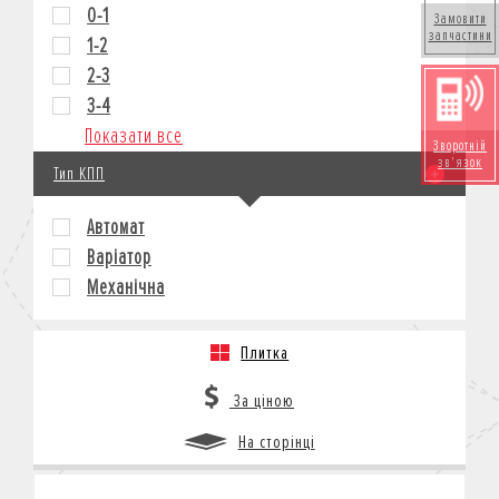
0-1
Замовити
запчастини
1-2
2-3
3-4
Показати все
Зворотній
зв'язок
Тип КПП
Автомат
Варіатор
Механічна
Плитка
За ціною
На сторінці