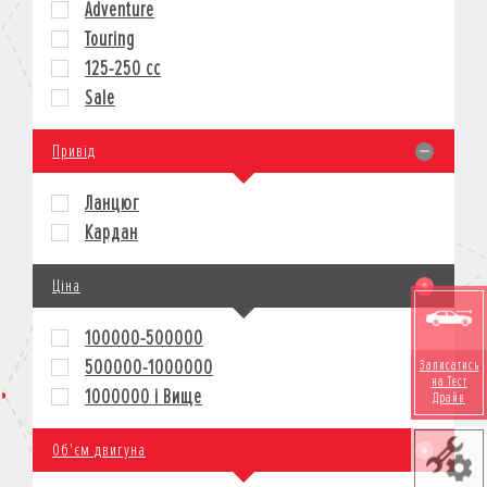
Adventure
КРЕДИТ
Touring
СТРАХУВАННЯ
125-250 cc
КОРПОРАТИВНИМ КЛІЄНТАМ
Sale
Привід
Ланцюг
Кардан
Ціна
100000-500000
500000-1000000
Записатись
на Тест
1000000 і Вище
Драйв
Об'єм двигуна