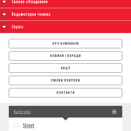
Силове обладнання
Водомоторна техніка
Сервіс
ПРО КОМПАНІЮ
НОВИНИ І ПОРАДИ
АКЦІЇ
УМОВИ ПОКУПКИ
АВТОМОБІЛІ
КОНТАКТИ
ЛІЗИНГ
КРЕДИТ
Категорії
СТРАХУВАННЯ
КОРПОРАТИВНИМ КЛІЄНТАМ
Street
МОТОЦИКЛИ