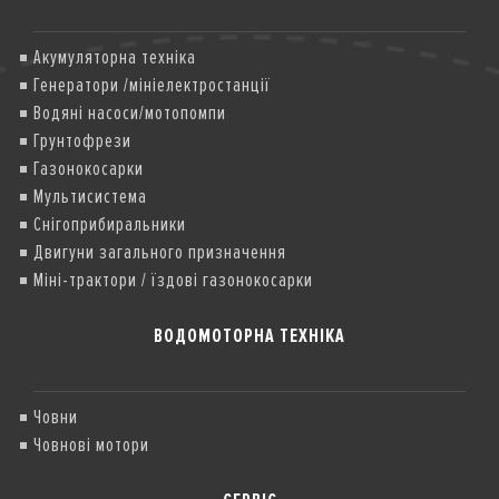
Акумуляторна техніка
Генератори /мініелектростанції
Водяні насоси/мотопомпи
Грунтофрези
Газонокосарки
Мультисистема
Снігоприбиральники
Двигуни загального призначення
Міні-трактори / їздові газонокосарки
ВОДОМОТОРНА ТЕХНІКА
Човни
Човнові мотори