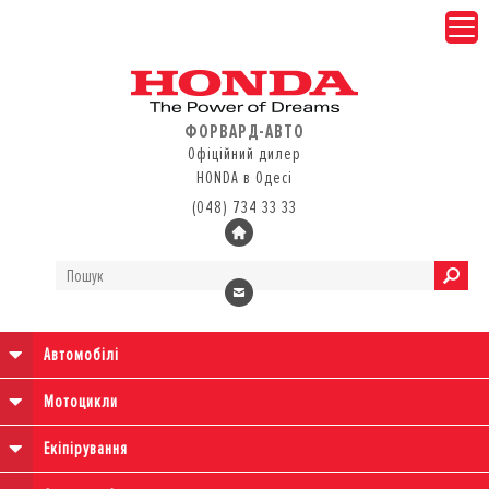
ФОРВАРД-АВТО
Офіційний дилер
HONDA в Одесі
(048) 734 33 33
Автомобілі
Мотоцикли
Екіпірування