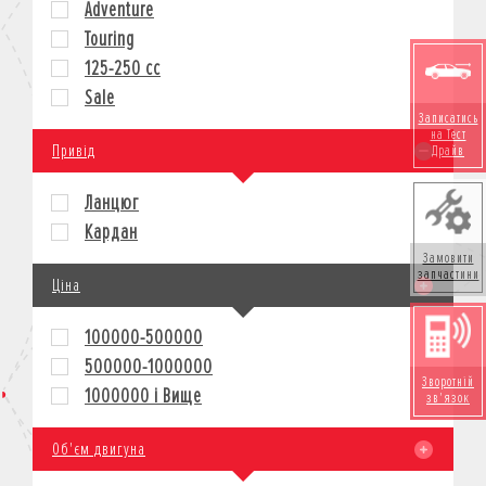
Adventure
КРЕДИТ
Touring
СТРАХУВАННЯ
125-250 cc
КОРПОРАТИВНИМ КЛІЄНТАМ
Sale
Записатись
на Тест
Привід
Драйв
Ланцюг
Кардан
Замовити
запчастини
Ціна
100000-500000
500000-1000000
Зворотній
1000000 і Вище
зв'язок
Об'єм двигуна