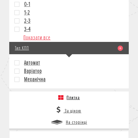
0-1
1-2
2-3
3-4
Показати все
Тип КПП
Автомат
Варіатор
Механічна
Плитка
За ціною
На сторінці