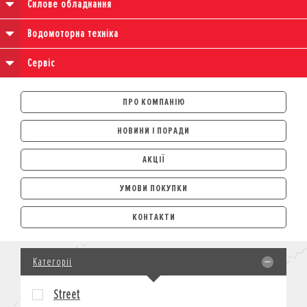
Силове обладнання
Водомоторна техніка
Сервіс
ПРО КОМПАНІЮ
НОВИНИ І ПОРАДИ
АКЦІЇ
УМОВИ ПОКУПКИ
АВТОМОБІЛІ
КОНТАКТИ
ЛІЗИНГ
КРЕДИТ
Категорії
СТРАХУВАННЯ
КОРПОРАТИВНИМ КЛІЄНТАМ
Street
МОТОЦИКЛИ