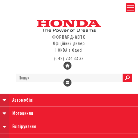
ФОРВАРД-АВТО
Офіційний дилер
HONDA в Одесі
(048) 734 33 33
Автомобілі
Мотоцикли
Екіпірування