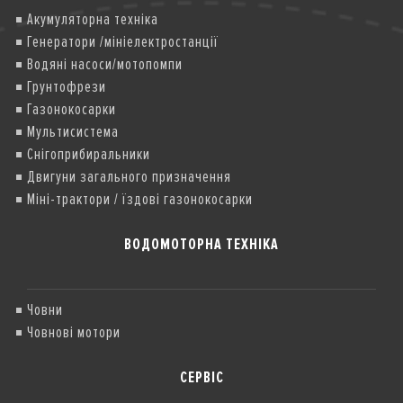
Акумуляторна техніка
Генератори /мініелектростанції
Водяні насоси/мотопомпи
Грунтофрези
Газонокосарки
Мультисистема
Снігоприбиральники
Двигуни загального призначення
Міні-трактори / їздові газонокосарки
ВОДОМОТОРНА ТЕХНІКА
Човни
Човнові мотори
СЕРВІС