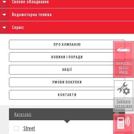
Силове обладнання
Водомоторна техніка
Сервіс
ПРО КОМПАНІЮ
НОВИНИ І ПОРАДИ
Записатись
на Тест
АКЦІЇ
Драйв
УМОВИ ПОКУПКИ
АВТОМОБІЛІ
КОНТАКТИ
ЛІЗИНГ
Замовити
запчастини
КРЕДИТ
Категорії
СТРАХУВАННЯ
КОРПОРАТИВНИМ КЛІЄНТАМ
Street
МОТОЦИКЛИ