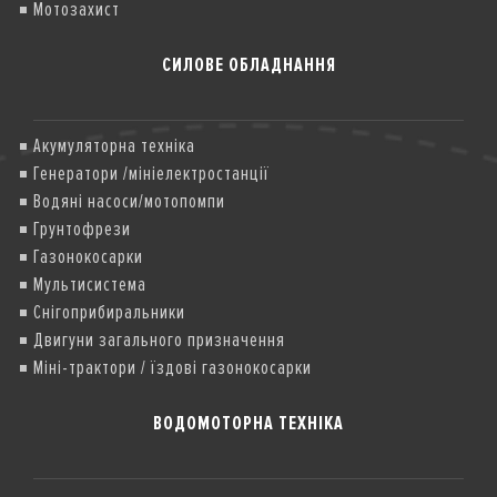
Мотозахист
СИЛОВЕ ОБЛАДНАННЯ
Акумуляторна техніка
Генератори /мініелектростанції
Водяні насоси/мотопомпи
Грунтофрези
Газонокосарки
Мультисистема
Снігоприбиральники
Двигуни загального призначення
Міні-трактори / їздові газонокосарки
ВОДОМОТОРНА ТЕХНІКА