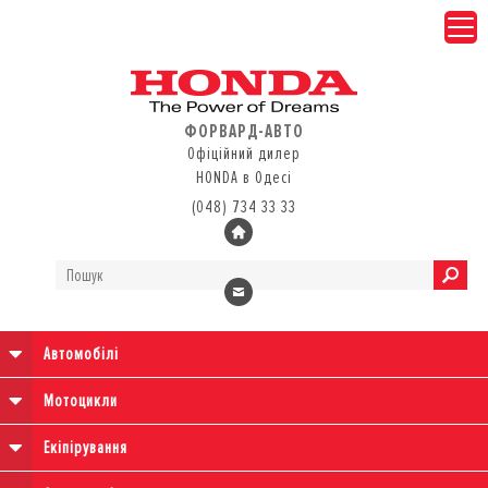
ФОРВАРД-АВТО
Офіційний дилер
HONDA в Одесі
(048) 734 33 33
Автомобілі
Мотоцикли
Екіпірування