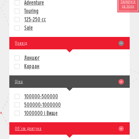
Зворотній
Adventure
зв'язок
КРЕДИТ
Touring
СТРАХУВАННЯ
125-250 cc
КОРПОРАТИВНИМ КЛІЄНТАМ
Sale
Привід
Ланцюг
Кардан
Ціна
100000-500000
500000-1000000
1000000 і Вище
Об'єм двигуна