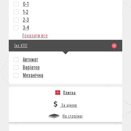
0-1
1-2
2-3
3-4
Показати все
Тип КПП
Автомат
Варіатор
Механічна
Плитка
За ціною
На сторінці