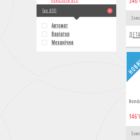
Показати все
340’
Тип КПП
Зам
Автомат
Варіатор
ДЕТ
Механічна
Hond
146’
Зам