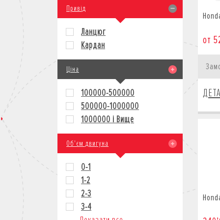
Привід
Hond
Ланцюг
от 5
Кардан
Зам
Ціна
ДЕТ
100000-500000
500000-1000000
1000000 і Вище
Об'єм двигуна
0-1
1-2
2-3
Hond
3-4