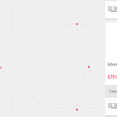
ДЕТ
Adven
879’
Зам
ДЕТ