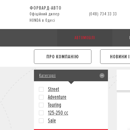
ФОРВАРД-АВТО
Офіційний дилер
(048) 734 33 33
HONDA в Одесі
АВТОМОБІЛІ
ПРО КОМПАНІЮ
НОВИНИ 
Категорії
Street
Adventure
Touring
125-250 cc
Sale