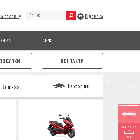
На головну
Підписка
ХНІКА
СЕРВІС
ПОКУПКИ
КОНТАКТИ
На сторінці
За ціною
М
Записатись
на Тест
Драйв