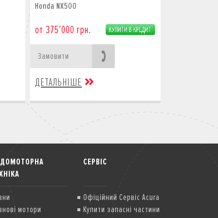
Honda NX500
от 375’000 грн.
Замовити
ДЕТАЛЬНІШЕ
ОДОМОТОРНА
СЕРВІС
ХНІКА
вни
Офіційний Сервіс Acura
внові мотори
Купити запасні частини