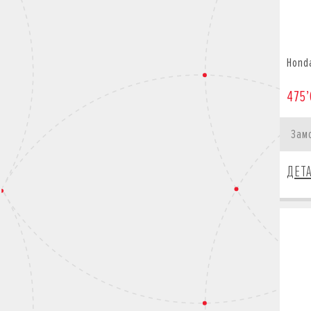
Hond
475’
Зам
ДЕТ