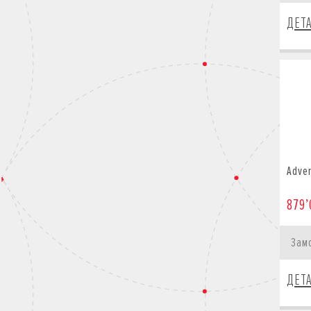
ДЕТ
Adven
879’
Зам
ДЕТ