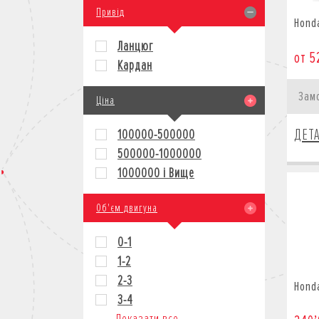
Привід
Hond
Ланцюг
от 5
Кардан
Зам
Ціна
ДЕТ
100000-500000
500000-1000000
1000000 і Вище
Об'єм двигуна
0-1
1-2
2-3
Hond
3-4