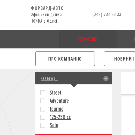
ФОРВАРД-АВТО
Офіційний дилер
(048) 734 33 33
HONDA в Одесі
АВТОМОБІЛІ
ПРО КОМПАНІЮ
НОВИНИ 
Категорії
Street
Adventure
Touring
125-250 cc
Sale