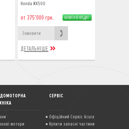
Honda NX500
от 375’000 грн.
Замовити
ДЕТАЛЬНІШЕ
ОДОМОТОРНА
СЕРВІС
ХНІКА
вни
Офіційний Сервіс Acura
внові мотори
Купити запасні частини