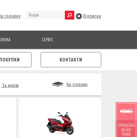
На головну
Підписка
ХНІКА
СЕРВІС
ПОКУПКИ
КОНТАКТИ
На сторінці
За ціною
М
Записатись
на Тест
Драйв