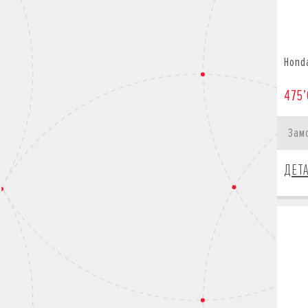
Hond
475’
Зам
ДЕТ