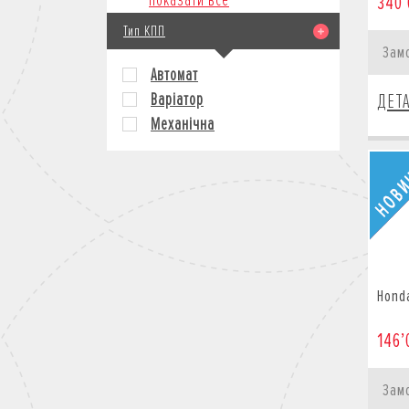
Показати все
340’
Тип КПП
Зам
Автомат
Варіатор
ДЕТ
Механічна
Hond
146’
Зам