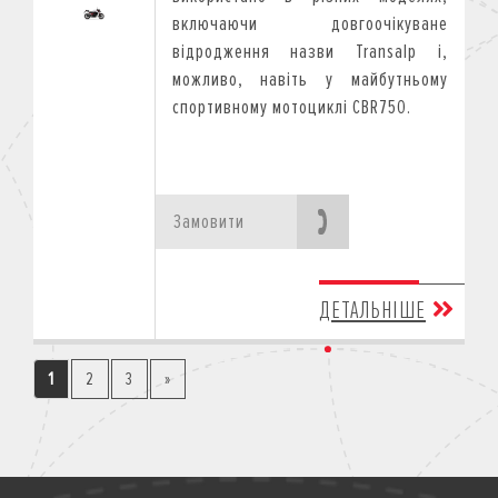
включаючи довгоочікуване
відродження назви Transalp і,
можливо, навіть у майбутньому
спортивному мотоциклі CBR750.
Замовити
ДЕТАЛЬНІШЕ
1
2
3
»