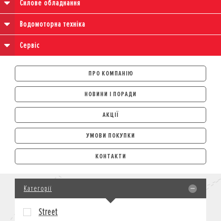
Силове обладнання
Водомоторна техніка
Сервіс
ПРО КОМПАНІЮ
НОВИНИ І ПОРАДИ
АКЦІЇ
УМОВИ ПОКУПКИ
АВТОМОБІЛІ
КОНТАКТИ
ЛІЗИНГ
КРЕДИТ
Категорії
СТРАХУВАННЯ
КОРПОРАТИВНИМ КЛІЄНТАМ
Street
МОТОЦИКЛИ