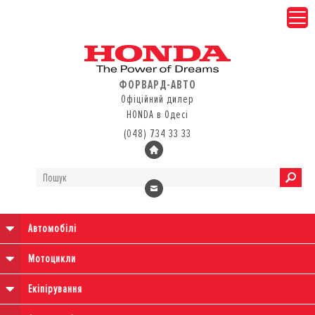
ФОРВАРД-АВТО
Офіційний дилер
HONDA в Одесі
(048) 734 33 33
Автомобілі
Мотоцикли
Екіпірування