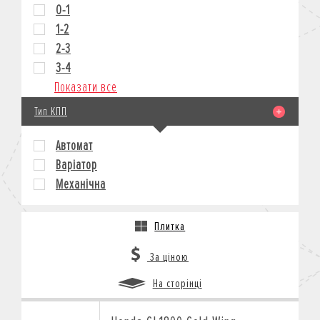
0-1
1-2
2-3
3-4
Показати все
Тип КПП
Автомат
Варіатор
Механічна
Плитка
За ціною
На сторінці