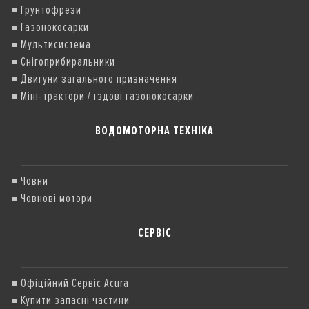
Грунтофрези
Газонокосарки
Мультисистема
Снігоприбиральники
Двигуни загального призначення
Міні-трактори / їздові газонокосарки
ВОДОМОТОРНА ТЕХНІКА
Човни
Човнові мотори
СЕРВІС
Офіційний Сервіс Acura
Купити запасні частини