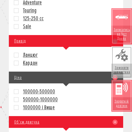
Adventure
КРЕДИТ
Touring
СТРАХУВАННЯ
125-250 cc
КОРПОРАТИВНИМ КЛІЄНТАМ
Sale
Записатись
на Тест
Драйв
Привід
Ланцюг
Кардан
Замовити
запчастини
Ціна
100000-500000
500000-1000000
Зворотній
дзвінок
1000000 і Вище
Об'єм двигуна