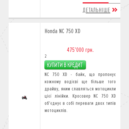
ДЕТАЛЬНІШЕ
Honda NC 750 XD
475’000 грн.
2
NC 750 XD - байк, що пропонує
кожному водієві ще більше того
драйву, яким славляться мотоцикли
цієї лінійки. Кросовер NC 750 XD
об'єднує в собі переваги двох типів
мотоциклів.