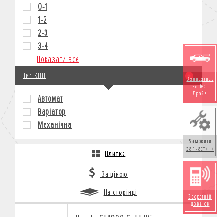
0-1
1-2
2-3
3-4
Показати все
Тип КПП
Записатись
на Тест
Драйв
Автомат
Варіатор
Механічна
Замовити
запчастини
Плитка
За ціною
На сторінці
Зворотній
дзвінок