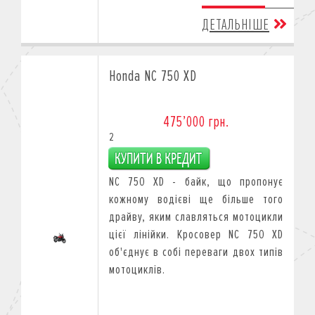
ДЕТАЛЬНІШЕ
Honda NC 750 XD
475’000 грн.
2
NC 750 XD - байк, що пропонує
кожному водієві ще більше того
драйву, яким славляться мотоцикли
цієї лінійки. Кросовер NC 750 XD
об'єднує в собі переваги двох типів
мотоциклів.