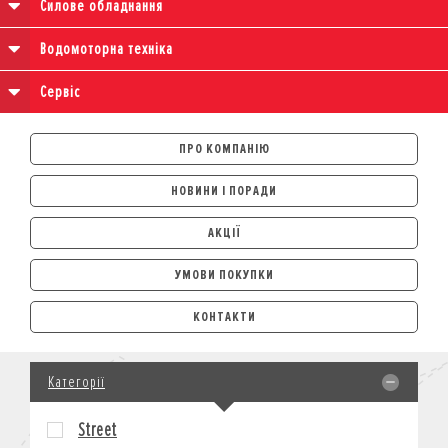
Силове обладнання
Водомоторна техніка
Сервіс
ПРО КОМПАНІЮ
НОВИНИ І ПОРАДИ
АКЦІЇ
УМОВИ ПОКУПКИ
АВТОМОБІЛІ
КОНТАКТИ
ЛІЗИНГ
КРЕДИТ
Категорії
СТРАХУВАННЯ
КОРПОРАТИВНИМ КЛІЄНТАМ
Street
МОТОЦИКЛИ