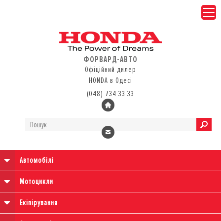
ФОРВАРД-АВТО
Офіційний дилер
HONDA в Одесі
(048) 734 33 33
Автомобілі
Мотоцикли
Екіпірування