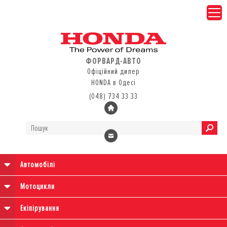
ФОРВАРД-АВТО
Офіційний дилер
HONDA в Одесі
(048) 734 33 33
Автомобілі
Мотоцикли
Екіпірування