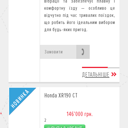
вібрації та забезпечує плавну і
дистриб
’
ютора і до повного роз
комфортну їзду — особливо це
мотоциклів 2025 року виробництва.
відчутно під час тривалих поїздок,
що робить його ідеальним вибором
для будь-яких пригод.
Замовити
ДЕТАЛЬНІШЕ
Honda XR190 CT
146’000 грн.
2