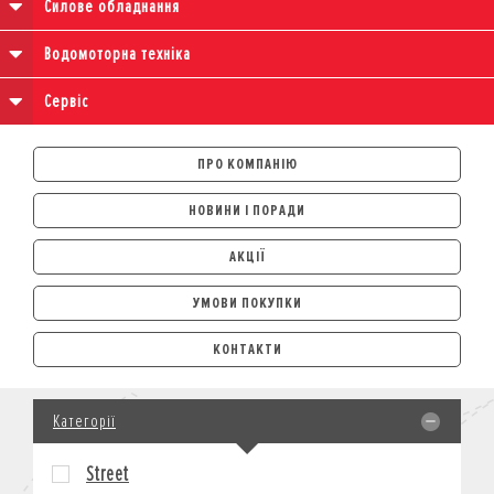
Силове обладнання
Водомоторна техніка
Сервіс
ПРО КОМПАНІЮ
НОВИНИ І ПОРАДИ
АКЦІЇ
УМОВИ ПОКУПКИ
АВТОМОБІЛІ
КОНТАКТИ
ЛІЗИНГ
КРЕДИТ
Категорії
СТРАХУВАННЯ
КОРПОРАТИВНИМ КЛІЄНТАМ
Street
МОТОЦИКЛИ