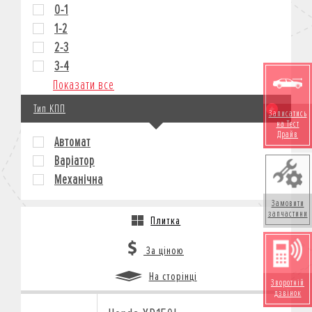
0-1
1-2
2-3
3-4
Показати все
Тип КПП
Записатись
на Тест
Драйв
Автомат
Варіатор
Механічна
Замовити
запчастини
Плитка
За ціною
На сторінці
Зворотній
дзвінок